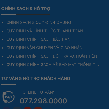
Type-C to USB + 2 pin AAA + Keycap
tặng kèm
CHÍNH SÁCH & HỖ TRỢ
CHÍNH SÁCH & QUY ĐỊNH CHUNG
QUY ĐỊNH VÀ HÌNH THỨC THANH TOÁN
QUY ĐỊNH CHÍNH SÁCH BẢO HÀNH
QUY ĐỊNH VẬN CHUYỄN VÀ GIAO NHẬN
QUY ĐỊNH CHÍNH SÁCH ĐỔI TRẢ VÀ HOÀN TIỀN
QUY ĐỊNH CHÍNH SÁCH VỀ BẢO MẬT THÔNG TIN
TƯ VẤN & HỖ TRỢ KHÁCH HÀNG
HOTLINE TƯ VẤN:
077.298.0000