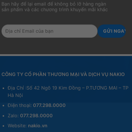
Bạn hãy để lại email để không bỏ lỡ hàng ngàn
Kích thước
440 x 140 x 41mm
sản phẩm và các chương trình khuyến mãi khác
Trọng lượng
~ 1.2 kg
Foam tiêu âm
Tích hợp sẵn
PCB
NKRO / Multimedia / Macro / Khóa
Hỗ trợ
phím windows
Keycap
PBT Dye-Subbed, OEM profile
Akko Switch V3 ( Cream Yellow /
Switch
CÔNG TY CỔ PHẦN THƯƠNG MẠI VÀ DỊCH VỤ NAKIO
Cream Blue )
Windows / MacOS / Linux
Địa Chỉ :Số 42 Ngõ 19 Kim Đồng – P.TƯƠNG MAI – TP
Bàn phím AKKO khi kết nối với MacOS:
Hà Nội
(Ctrl -> Control | Windows ->
Tương thích
Command | Alt -> Option, Mojave OS
Điện thoại:
077.298.0000
trở lên sẽ điều chỉnh được thứ tự của
các phím này)
Zalo:
077.298.0000
1 sách hướng dẫn sử dụng + 1 keypuller
Website:
nakio.vn
+ 1 cover che bụi + 1 dây cáp USB
Phụ kiện