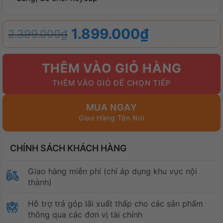
Giá
Giá
1.899.000
₫
2.399.000
₫
gốc
hiện
là:
tại
THÊM VÀO GIỎ HÀNG
2.399.000₫.
là:
1.899.000₫.
MUA NGAY
CHÍNH SÁCH KHÁCH HÀNG
Giao hàng miễn phí (chỉ áp dụng khu vực nội
thành)
Hỗ trợ trả góp lãi xuất thấp cho các sản phẩm
thông qua các đơn vị tài chính