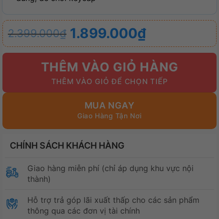
Giá
Giá
1.899.000
₫
2.399.000
₫
gốc
hiện
là:
tại
THÊM VÀO GIỎ HÀNG
2.399.000₫.
là:
1.899.000₫.
MUA NGAY
CHÍNH SÁCH KHÁCH HÀNG
Giao hàng miễn phí (chỉ áp dụng khu vực nội
thành)
Hỗ trợ trả góp lãi xuất thấp cho các sản phẩm
thông qua các đơn vị tài chính