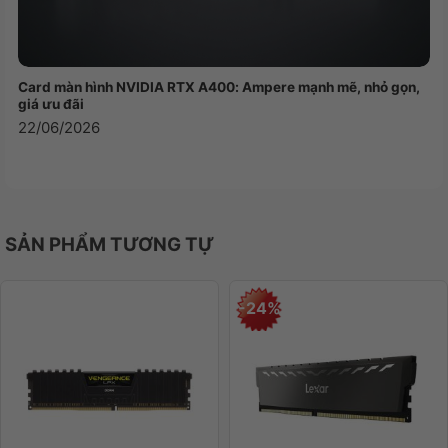
gõ phím, mang đến trải nghiệm gõ phím thú vị.
Card màn hình NVIDIA RTX A400: Ampere mạnh mẽ, nhỏ gọn,
giá ưu đãi
22/06/2026
SẢN PHẨM TƯƠNG TỰ
-24%