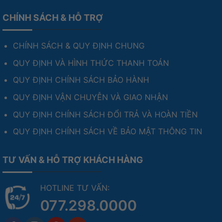
CHÍNH SÁCH & HỖ TRỢ
CHÍNH SÁCH & QUY ĐỊNH CHUNG
QUY ĐỊNH VÀ HÌNH THỨC THANH TOÁN
QUY ĐỊNH CHÍNH SÁCH BẢO HÀNH
QUY ĐỊNH VẬN CHUYỄN VÀ GIAO NHẬN
QUY ĐỊNH CHÍNH SÁCH ĐỔI TRẢ VÀ HOÀN TIỀN
QUY ĐỊNH CHÍNH SÁCH VỀ BẢO MẬT THÔNG TIN
TƯ VẤN & HỖ TRỢ KHÁCH HÀNG
HOTLINE TƯ VẤN:
077.298.0000