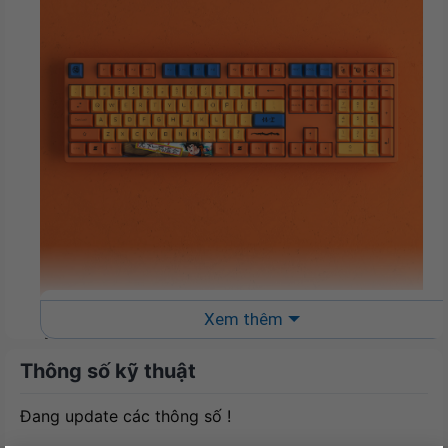
Xem thêm
Tuổi thọ pin cao
Thông số kỹ thuật
Bàn phím AKKO 3108 RF Dragon Ball Z – Goku sử
dụng pin AAA với tuổi thọ ước tính khoảng 3-5
Đang update các thông số !
tháng, cho phép bạn sử dụng lâu dài mà không cần