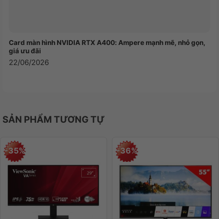
đáo cho bàn phím và làm hài lòng các fan của
Dragon Ball Z.
Sử dụng keycap PBT (Polybutylene terephthalate)
Card màn hình NVIDIA RTX A400: Ampere mạnh mẽ, nhỏ gọn,
giúp tăng độ bền của bàn phím và chống mờ chữ
giá ưu đãi
22/06/2026
sau thời gian sử dụng. Với chất liệu PBT, keycap có
độ cứng cao, không dễ bị biến dạng hay mòn, và
chịu được va đập và ma sát tốt hơn so với keycap
ABS (Acrylonitrile Butadiene Styrene) phổ biến.
SẢN PHẨM TƯƠNG TỰ
-35%
-36%