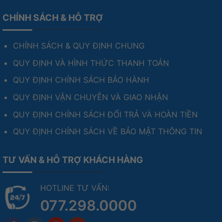
CHÍNH SÁCH & HỖ TRỢ
CHÍNH SÁCH & QUY ĐỊNH CHUNG
QUY ĐỊNH VÀ HÌNH THỨC THANH TOÁN
Thông số sản phẩm
QUY ĐỊNH CHÍNH SÁCH BẢO HÀNH
QUY ĐỊNH VẬN CHUYỄN VÀ GIAO NHẬN
Thương hiệu
Akko
QUY ĐỊNH CHÍNH SÁCH ĐỔI TRẢ VÀ HOÀN TIỀN
Màu sắc
RF Dragon Ball Z Goku
QUY ĐỊNH CHÍNH SÁCH VỀ BẢO MẬT THÔNG TIN
Thiết kế
TKL 87 phím
USB Type-C to Type-A (dây có thể tháo
TƯ VẤN & HỖ TRỢ KHÁCH HÀNG
Kết nối
rời) hoặc không dây 2.4Ghz (sử dụng pin
AAA)
HOTLINE TƯ VẤN:
Kích thước
360 x 140 x 40mm
077.298.0000
Trọng lượng
~ 0.95 kg