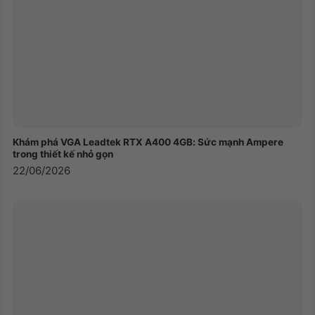
Khám phá VGA Leadtek RTX A400 4GB: Sức mạnh Ampere
trong thiết kế nhỏ gọn
22/06/2026
Keycap PBT Dye-Subbed
Bàn phím cơ AKKO 3087 RF Dragon Ball Z – Goku
được trang bị keycap PBT Dye-Subbed với thiết kế
theo chủ đề nhân vật Goku. Keycap này có hình ảnh
sắc nét và màu sắc bắt mắt, tạo điểm nhấn độc