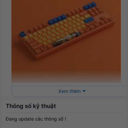
Xem thêm
Thông số kỹ thuật
Kết nối dây hoặc không dây 2.4Ghz
Đang update các thông số !
Bàn phím AKKO 3087 RF Dragon Ball Z –