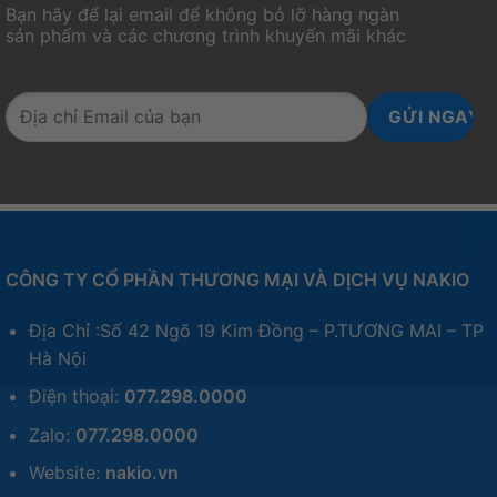
Bạn hãy để lại email để không bỏ lỡ hàng ngàn
sản phẩm và các chương trình khuyến mãi khác
Ngoài ra, firmware cũng được cung cấp để người
dùng có thể nâng cấp hoặc cập nhật phiên bản
firmware của bàn phím. Việc này giúp đảm bảo
rằng bàn phím luôn hoạt động ổn định và có thể hỗ
trợ các tính năng mới được phát triển sau này.
CÔNG TY CỔ PHẦN THƯƠNG MẠI VÀ DỊCH VỤ NAKIO
Địa Chỉ :Số 42 Ngõ 19 Kim Đồng – P.TƯƠNG MAI – TP
Hà Nội
Điện thoại:
077.298.0000
Zalo:
077.298.0000
Website:
nakio.vn