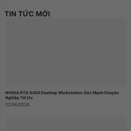
Goku được thiết kế với khả năng kết nối dây hoặc
không dây 2.4GHz. Người dùng có thể lựa chọn sử
TIN TỨC MỚI
dụng cáp USB Type-C to Type-A để kết nối dây
hoặc tận hưởng trải nghiệm không dây để có
không gian làm việc gọn gàng hơn.
Kết nối không dây 2.4GHz cho phép bàn phím hoạt
động trong khoảng cách lên đến một vài mét mà
không gặp trở ngại, giúp bạn có sự tự do di chuyển
và giảm thiểu dây cáp trên bàn làm việc. Khi không
sử dụng kết nối dây, bạn có thể tận hưởng trải
nghiệm không dây linh hoạt và thuận tiện.
NVIDIA RTX A400 Desktop Workstation: Sức Mạnh Chuyên
Nghiệp Tối Ưu
22/06/2026