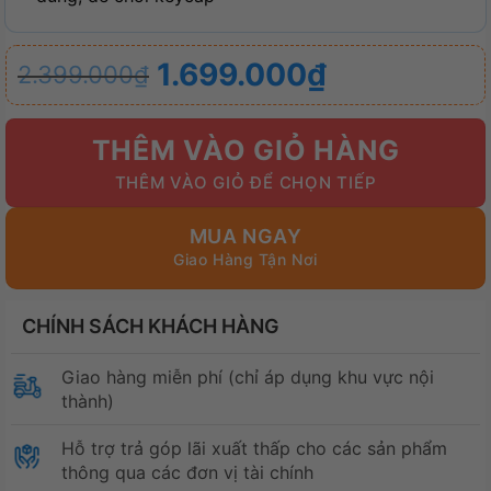
Giá
Giá
1.699.000
₫
2.399.000
₫
gốc
hiện
là:
tại
THÊM VÀO GIỎ HÀNG
2.399.000₫.
là:
1.699.000₫.
MUA NGAY
CHÍNH SÁCH KHÁCH HÀNG
Giao hàng miễn phí (chỉ áp dụng khu vực nội
thành)
Hỗ trợ trả góp lãi xuất thấp cho các sản phẩm
thông qua các đơn vị tài chính