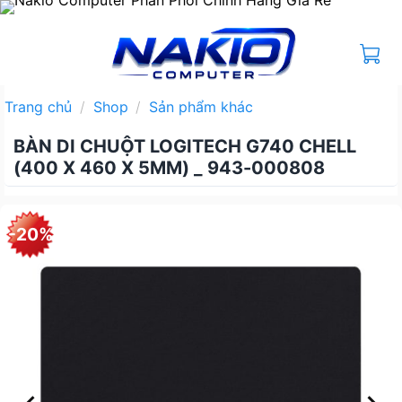
Bỏ
qua
nội
dung
Trang chủ
/
Shop
/
Sản phẩm khác
BÀN DI CHUỘT LOGITECH G740 CHELL
(400 X 460 X 5MM) _ 943-000808
-20%