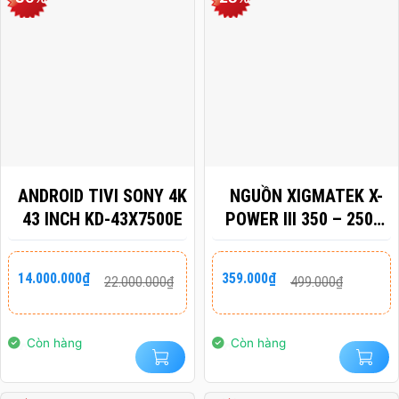
ANDROID TIVI SONY 4K
NGUỒN XIGMATEK X-
43 INCH KD-43X7500E
POWER III 350 – 250W
EN49608 (MÀU ĐEN)
Giá
Giá
Giá
Giá
14.000.000
₫
359.000
₫
22.000.000
₫
499.000
₫
gốc
hiện
gốc
hiện
là:
tại
là:
tại
22.000.000₫.
là:
499.000₫.
là:
14.000.000₫.
359.000₫.
Còn hàng
Còn hàng