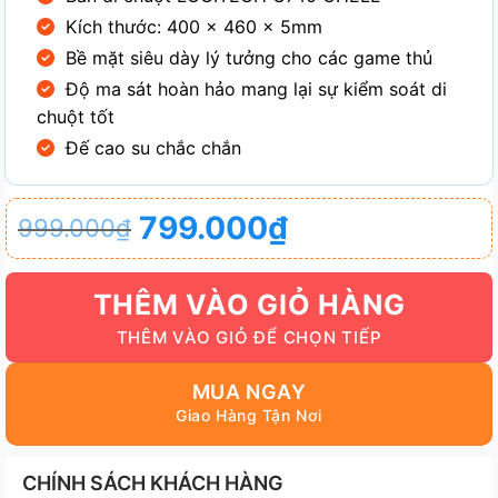
Kích thước: 400 x 460 x 5mm
Bề mặt siêu dày lý tưởng cho các game thủ
Độ ma sát hoàn hảo mang lại sự kiểm soát di
chuột tốt
Đế cao su chắc chắn
Giá
Giá
799.000
₫
999.000
₫
gốc
hiện
là:
tại
THÊM VÀO GIỎ HÀNG
999.000₫.
là:
799.000₫.
MUA NGAY
CHÍNH SÁCH KHÁCH HÀNG