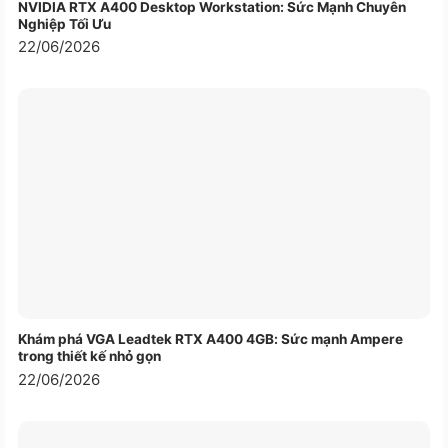
NVIDIA RTX A400 Desktop Workstation: Sức Mạnh Chuyên
Chất liệu bề mặt
Vải
Nghiệp Tối Ưu
22/06/2026
Độ dày
3mm
Đế lót chống trượt
Có
Độ phản hồi chính xác
Cao
Sử dụng được cho loại chuột
Quang học hoặc laser
Độ nhạy của chuột
Cao
Khám phá VGA Leadtek RTX A400 4GB: Sức mạnh Ampere
Thích hợp cho chơi game và đồ
trong thiết kế nhỏ gọn
Có
họa
22/06/2026
Màu sắc
Đen