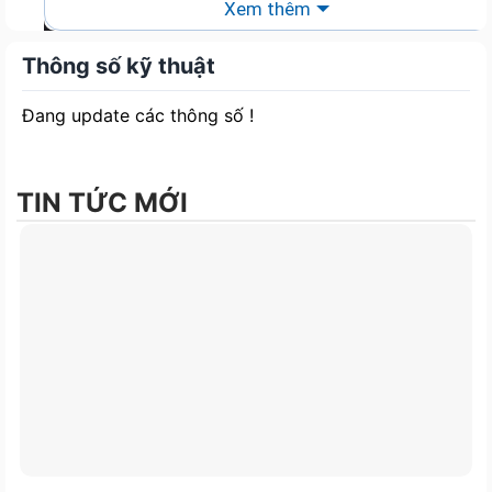
Kiểm soát vượt trội
Xem thêm
Pad chuột G740 có thiết kế bề mặt
lớn, lên đến 400×460 mm, cho bạn có
Thông số kỹ thuật
cảm giác di chuột không giới hạn.
Đang update các thông số !
Đế cao su 5mm chống trượt
Đế cao su chống trượt có độ dày
5mm giúp giữ cố định bàn di chuột
TIN TỨC MỚI
ngay cả trong những phiên chơi game
cường độ cao nhất.
Thông số sản phẩm
Thông số kỹ thuật
Chi tiết
355mm x 255mm x
Kích thước
3mm