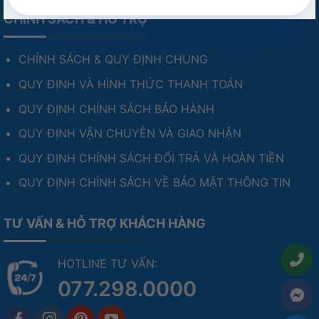
CHÍNH SÁCH & HỖ TRỢ
CHÍNH SÁCH & QUY ĐỊNH CHUNG
QUY ĐỊNH VÀ HÌNH THỨC THANH TOÁN
QUY ĐỊNH CHÍNH SÁCH BẢO HÀNH
QUY ĐỊNH VẬN CHUYỄN VÀ GIAO NHẬN
QUY ĐỊNH CHÍNH SÁCH ĐỔI TRẢ VÀ HOÀN TIỀN
QUY ĐỊNH CHÍNH SÁCH VỀ BẢO MẬT THÔNG TIN
TƯ VẤN & HỖ TRỢ KHÁCH HÀNG
HOTLINE TƯ VẤN:
077.298.0000