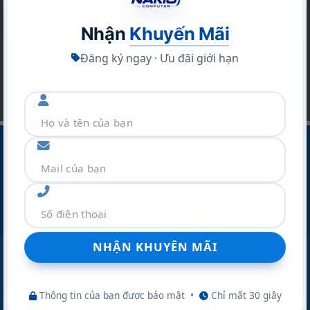
Bạn hãy để lại email để không bỏ lỡ hàng ngàn
sản phẩm và các chương trình khuyến mãi khác
Nhận
Khuyến Mãi
Đăng ký ngay · Ưu đãi giới hạn
CÔNG TY CỔ PHẦN THƯƠNG MẠI VÀ DỊCH VỤ NAKIO
Địa Chỉ :Số 42 Ngõ 19 Kim Đồng – P.TƯƠNG MAI – TP
Hà Nội
Điện thoại:
077.298.0000
Zalo:
077.298.0000
Website:
nakio.vn
Thông tin của bạn được bảo mật
•
Chỉ mất 30 giây