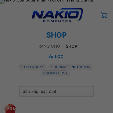
Bỏ
qua
nội
dung
SHOP
TRANG CHỦ
/
SHOP
LỌC
THỔ NHĨ KỲ
ULTIMATE NUTRITION
SLIMFIT USA
-36%