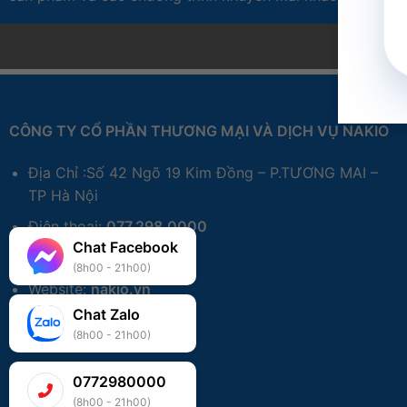
CÔNG TY CỔ PHẦN THƯƠNG MẠI VÀ DỊCH VỤ NAKIO
Địa Chỉ :Số 42 Ngõ 19 Kim Đồng – P.TƯƠNG MAI –
TP Hà Nội
Điện thoại:
077.298.0000
Chat Facebook
Zalo:
077.298.0000
(8h00 - 21h00)
Website:
nakio.vn
Chat Zalo
(8h00 - 21h00)
0772980000
(8h00 - 21h00)