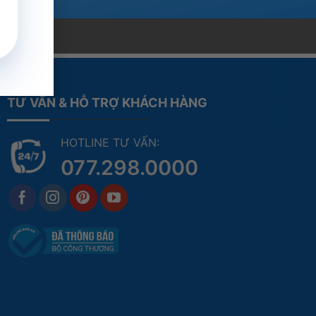
TƯ VẤN & HỖ TRỢ KHÁCH HÀNG
HOTLINE TƯ VẤN:
077.298.0000