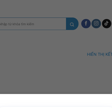
m
ếm:
HIỂN THỊ K