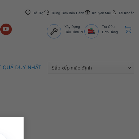
Hỗ Trợ
Trung Tâm Bảo Hành
Khuyến Mãi
Tài Khoản
Xây Dựng
Tra Cứu
Cấu Hình PC
Đơn Hàng
ẾT QUẢ DUY NHẤT
×