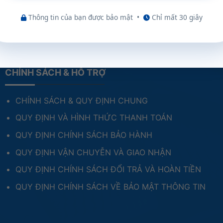
Thông tin của bạn được bảo mật
•
Chỉ mất 30 giây
CHÍNH SÁCH & HỖ TRỢ
CHÍNH SÁCH & QUY ĐỊNH CHUNG
QUY ĐỊNH VÀ HÌNH THỨC THANH TOÁN
QUY ĐỊNH CHÍNH SÁCH BẢO HÀNH
QUY ĐỊNH VẬN CHUYỄN VÀ GIAO NHẬN
QUY ĐỊNH CHÍNH SÁCH ĐỔI TRẢ VÀ HOÀN TIỀN
QUY ĐỊNH CHÍNH SÁCH VỀ BẢO MẬT THÔNG TIN