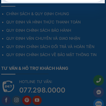
CHÍNH SÁCH & HỖ TRỢ
CHÍNH SÁCH & QUY ĐỊNH CHUNG
QUY ĐỊNH VÀ HÌNH THỨC THANH TOÁN
QUY ĐỊNH CHÍNH SÁCH BẢO HÀNH
QUY ĐỊNH VẬN CHUYỄN VÀ GIAO NHẬN
QUY ĐỊNH CHÍNH SÁCH ĐỔI TRẢ VÀ HOÀN TIỀN
QUY ĐỊNH CHÍNH SÁCH VỀ BẢO MẬT THÔNG TIN
TƯ VẤN & HỖ TRỢ KHÁCH HÀNG
HOTLINE TƯ VẤN:
077.298.0000