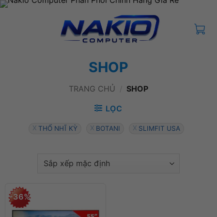
Bỏ
qua
nội
dung
SHOP
TRANG CHỦ
/
SHOP
LỌC
THỔ NHĨ KỲ
BOTANI
SLIMFIT USA
-36%