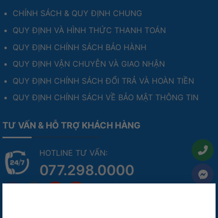
CHÍNH SÁCH & QUY ĐỊNH CHUNG
QUY ĐỊNH VÀ HÌNH THỨC THANH TOÁN
QUY ĐỊNH CHÍNH SÁCH BẢO HÀNH
QUY ĐỊNH VẬN CHUYỄN VÀ GIAO NHẬN
QUY ĐỊNH CHÍNH SÁCH ĐỔI TRẢ VÀ HOÀN TIỀN
QUY ĐỊNH CHÍNH SÁCH VỀ BẢO MẬT THÔNG TIN
TƯ VẤN & HỖ TRỢ KHÁCH HÀNG
HOTLINE TƯ VẤN:
077.298.0000
×