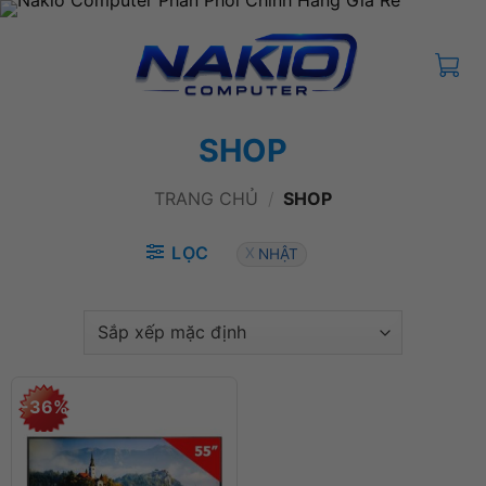
Bỏ
qua
nội
dung
SHOP
TRANG CHỦ
/
SHOP
LỌC
NHẬT
-36%