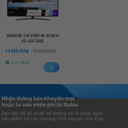
ANDROID TIVI SONY 4K 43 INCH
KD-43X7500E
Giá
Giá
14.000.000
₫
22.000.000
₫
gốc
hiện
là:
tại
22.000.000₫.
là:
Còn hàng
14.000.000₫.
Nhận thông báo khuyến mại
hoặc tư vấn miến phí từ Nakio
Bạn hãy để lại email để không bỏ lỡ hàng ngàn
sản phẩm và các chương trình khuyến mãi khác