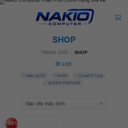
Bỏ
qua
nội
dung
SHOP
TRANG CHỦ
/
SHOP
LỌC
HÀN QUỐC
PHÁP
SLIMFIT USA
QUEEN PERFUME
-36%