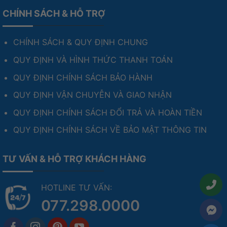
CHÍNH SÁCH & HỖ TRỢ
CHÍNH SÁCH & QUY ĐỊNH CHUNG
QUY ĐỊNH VÀ HÌNH THỨC THANH TOÁN
QUY ĐỊNH CHÍNH SÁCH BẢO HÀNH
QUY ĐỊNH VẬN CHUYỄN VÀ GIAO NHẬN
QUY ĐỊNH CHÍNH SÁCH ĐỔI TRẢ VÀ HOÀN TIỀN
QUY ĐỊNH CHÍNH SÁCH VỀ BẢO MẬT THÔNG TIN
TƯ VẤN & HỖ TRỢ KHÁCH HÀNG
HOTLINE TƯ VẤN:
077.298.0000