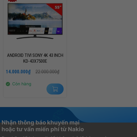
ANDROID TIVI SONY 4K 43 INCH
KD-43X7500E
Giá
Giá
14.000.000
₫
22.000.000
₫
gốc
hiện
là:
tại
22.000.000₫.
là:
Còn hàng
14.000.000₫.
Nhận thông báo khuyến mại
hoặc tư vấn miến phí từ Nakio