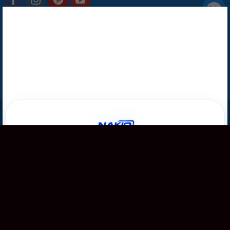
×
Copyright 2026 ©
Nakio
Nhận
Khuyến Mãi
Đăng ký ngay · Ưu đãi giới hạn