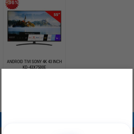
-36%
ANDROID TIVI SONY 4K 43 INCH
KD-43X7500E
×
Giá
Giá
14.000.000
₫
22.000.000
₫
gốc
hiện
là:
tại
22.000.000₫.
là:
Còn hàng
14.000.000₫.
Nhận thông báo khuyến mại
hoặc tư vấn miến phí từ Nakio