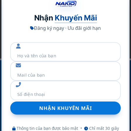
Bạn hãy để lại email để không bỏ lỡ hàng ngàn
sản phẩm và các chương trình khuyến mãi khác
Nhận
Khuyến Mãi
Đăng ký ngay · Ưu đãi giới hạn
CÔNG TY CỔ PHẦN THƯƠNG MẠI VÀ DỊCH VỤ NAKIO
Địa Chỉ :Số 42 Ngõ 19 Kim Đồng – P.TƯƠNG MAI – TP
Hà Nội
Điện thoại:
077.298.0000
Zalo:
077.298.0000
Thông tin của bạn được bảo mật
•
Chỉ mất 30 giây
Website:
nakio.vn