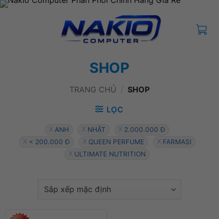
Bỏ
qua
nội
dung
SHOP
TRANG CHỦ
/
SHOP
LỌC
ANH
NHẬT
2.000.000 Đ
< 200.000 Đ
QUEEN PERFUME
FARMASI
ULTIMATE NUTRITION