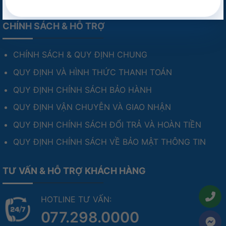
CHÍNH SÁCH & HỖ TRỢ
CHÍNH SÁCH & QUY ĐỊNH CHUNG
QUY ĐỊNH VÀ HÌNH THỨC THANH TOÁN
QUY ĐỊNH CHÍNH SÁCH BẢO HÀNH
QUY ĐỊNH VẬN CHUYỄN VÀ GIAO NHẬN
QUY ĐỊNH CHÍNH SÁCH ĐỔI TRẢ VÀ HOÀN TIỀN
QUY ĐỊNH CHÍNH SÁCH VỀ BẢO MẬT THÔNG TIN
TƯ VẤN & HỖ TRỢ KHÁCH HÀNG
HOTLINE TƯ VẤN:
077.298.0000