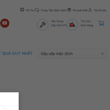
Hỗ Trợ
Trung Tâm Bảo Hành
Khuyến Mãi
Tài Khoản
Xây Dựng
Tra Cứu
Cấu Hình PC
Đơn Hàng
ẾT QUẢ DUY NHẤT
×