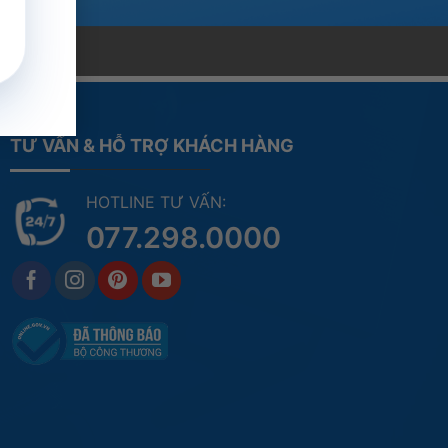
TƯ VẤN & HỖ TRỢ KHÁCH HÀNG
HOTLINE TƯ VẤN:
077.298.0000