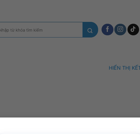
m
ếm:
HIỂN THỊ K