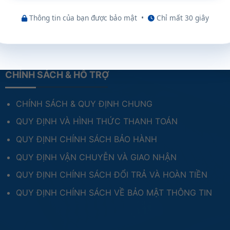
Thông tin của bạn được bảo mật
•
Chỉ mất 30 giây
CHÍNH SÁCH & HỖ TRỢ
CHÍNH SÁCH & QUY ĐỊNH CHUNG
QUY ĐỊNH VÀ HÌNH THỨC THANH TOÁN
QUY ĐỊNH CHÍNH SÁCH BẢO HÀNH
QUY ĐỊNH VẬN CHUYỄN VÀ GIAO NHẬN
QUY ĐỊNH CHÍNH SÁCH ĐỔI TRẢ VÀ HOÀN TIỀN
QUY ĐỊNH CHÍNH SÁCH VỀ BẢO MẬT THÔNG TIN