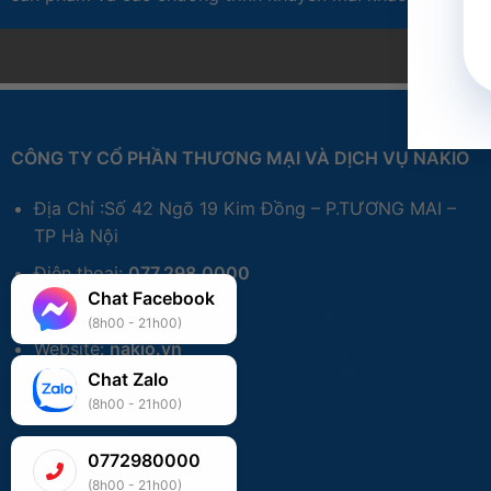
CÔNG TY CỔ PHẦN THƯƠNG MẠI VÀ DỊCH VỤ NAKIO
Địa Chỉ :Số 42 Ngõ 19 Kim Đồng – P.TƯƠNG MAI –
TP Hà Nội
Điện thoại:
077.298.0000
Chat Facebook
Zalo:
077.298.0000
(8h00 - 21h00)
Website:
nakio.vn
Chat Zalo
(8h00 - 21h00)
0772980000
(8h00 - 21h00)