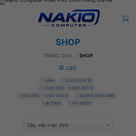
Bỏ
qua
nội
dung
SHOP
TRANG CHỦ
/
SHOP
LỌC
ANH
2.000.000 Đ
1.000.000 - 2.000.000 Đ
500.000 - 1.000.000 Đ
QUEEN PERFUME
BOTANI
IFITNESS