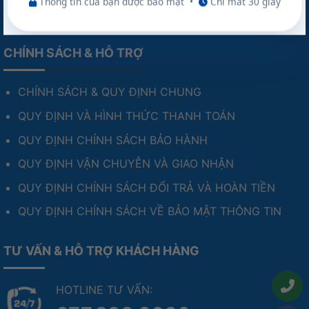
Thông tin của bạn được bảo mật
•
Chỉ mất 30 giây
Website:
nakio.vn
CHÍNH SÁCH & HỖ TRỢ
CHÍNH SÁCH & QUY ĐỊNH CHUNG
QUY ĐỊNH VÀ HÌNH THỨC THANH TOÁN
QUY ĐỊNH CHÍNH SÁCH BẢO HÀNH
QUY ĐỊNH VẬN CHUYỄN VÀ GIAO NHẬN
QUY ĐỊNH CHÍNH SÁCH ĐỔI TRẢ VÀ HOÀN TIỀN
QUY ĐỊNH CHÍNH SÁCH VỀ BẢO MẬT THÔNG TIN
TƯ VẤN & HỖ TRỢ KHÁCH HÀNG
HOTLINE TƯ VẤN: