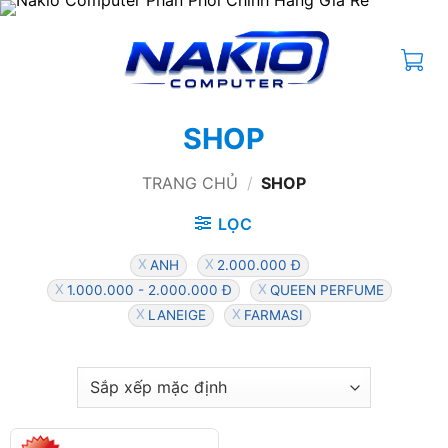
Bỏ
qua
nội
dung
SHOP
TRANG CHỦ
/
SHOP
LỌC
ANH
2.000.000 Đ
1.000.000 - 2.000.000 Đ
QUEEN PERFUME
LANEIGE
FARMASI