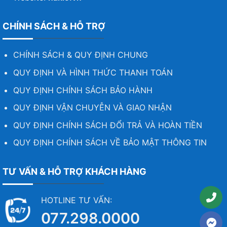
CHÍNH SÁCH & HỖ TRỢ
CHÍNH SÁCH & QUY ĐỊNH CHUNG
QUY ĐỊNH VÀ HÌNH THỨC THANH TOÁN
QUY ĐỊNH CHÍNH SÁCH BẢO HÀNH
QUY ĐỊNH VẬN CHUYỄN VÀ GIAO NHẬN
QUY ĐỊNH CHÍNH SÁCH ĐỔI TRẢ VÀ HOÀN TIỀN
QUY ĐỊNH CHÍNH SÁCH VỀ BẢO MẬT THÔNG TIN
TƯ VẤN & HỖ TRỢ KHÁCH HÀNG
HOTLINE TƯ VẤN:
077.298.0000