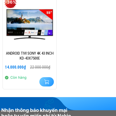
-36%
ANDROID TIVI SONY 4K 43 INCH
KD-43X7500E
Giá
Giá
14.000.000
₫
22.000.000
₫
gốc
hiện
là:
tại
22.000.000₫.
là:
Còn hàng
14.000.000₫.
Nhận thông báo khuyến mại
hoặc tư vấn miến phí từ Nakio