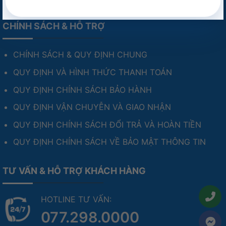
CHÍNH SÁCH & HỖ TRỢ
CHÍNH SÁCH & QUY ĐỊNH CHUNG
QUY ĐỊNH VÀ HÌNH THỨC THANH TOÁN
QUY ĐỊNH CHÍNH SÁCH BẢO HÀNH
QUY ĐỊNH VẬN CHUYỄN VÀ GIAO NHẬN
QUY ĐỊNH CHÍNH SÁCH ĐỔI TRẢ VÀ HOÀN TIỀN
QUY ĐỊNH CHÍNH SÁCH VỀ BẢO MẬT THÔNG TIN
TƯ VẤN & HỖ TRỢ KHÁCH HÀNG
HOTLINE TƯ VẤN:
077.298.0000