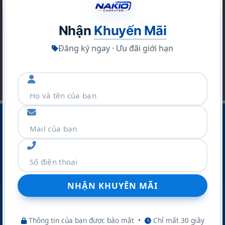
Bạn hãy để lại email để không bỏ lỡ hàng ngàn
sản phẩm và các chương trình khuyến mãi khác
Nhận
Khuyến Mãi
Đăng ký ngay · Ưu đãi giới hạn
CÔNG TY CỔ PHẦN THƯƠNG MẠI VÀ DỊCH VỤ NAKIO
Địa Chỉ :Số 42 Ngõ 19 Kim Đồng – P.TƯƠNG MAI – TP
Hà Nội
Điện thoại:
077.298.0000
Zalo:
077.298.0000
Thông tin của bạn được bảo mật
•
Chỉ mất 30 giây
Website:
nakio.vn