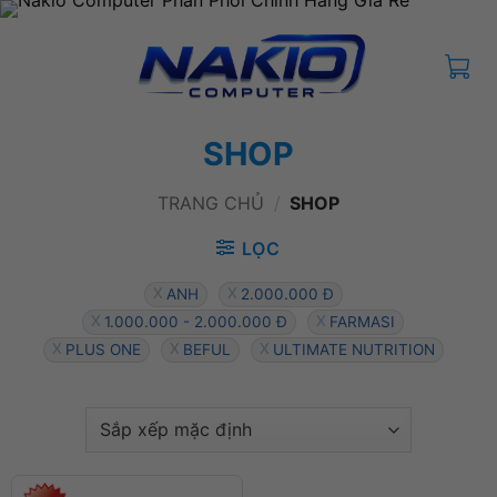
Bỏ
qua
nội
dung
SHOP
TRANG CHỦ
/
SHOP
LỌC
ANH
2.000.000 Đ
1.000.000 - 2.000.000 Đ
FARMASI
PLUS ONE
BEFUL
ULTIMATE NUTRITION