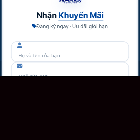
Nhận
Khuyến Mãi
Đăng ký ngay · Ưu đãi giới hạn
Copyright 2026 ©
Nakio
Thông tin của bạn được bảo mật
•
Chỉ mất 30 giây