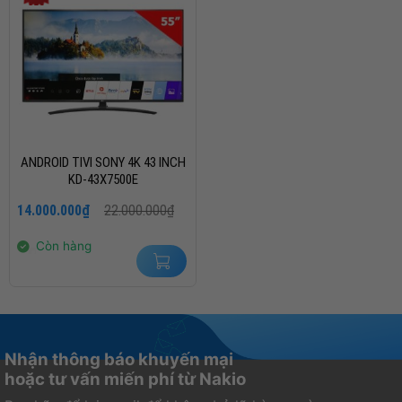
ANDROID TIVI SONY 4K 43 INCH
KD-43X7500E
Giá
Giá
14.000.000
₫
22.000.000
₫
gốc
hiện
là:
tại
22.000.000₫.
là:
Còn hàng
14.000.000₫.
Nhận thông báo khuyến mại
hoặc tư vấn miến phí từ Nakio