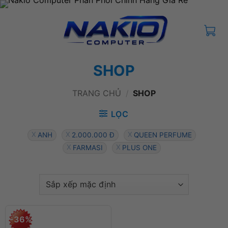
Bỏ
qua
nội
dung
SHOP
TRANG CHỦ
/
SHOP
LỌC
ANH
2.000.000 Đ
QUEEN PERFUME
FARMASI
PLUS ONE
-36%