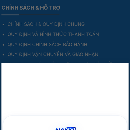
CHÍNH SÁCH & HỖ TRỢ
CHÍNH SÁCH & QUY ĐỊNH CHUNG
QUY ĐỊNH VÀ HÌNH THỨC THANH TOÁN
QUY ĐỊNH CHÍNH SÁCH BẢO HÀNH
QUY ĐỊNH VẬN CHUYỄN VÀ GIAO NHẬN
QUY ĐỊNH CHÍNH SÁCH ĐỔI TRẢ VÀ HOÀN TIỀN
×
QUY ĐỊNH CHÍNH SÁCH VỀ BẢO MẬT THÔNG TIN
TƯ VẤN & HỖ TRỢ KHÁCH HÀNG
HOTLINE TƯ VẤN:
077.298.0000