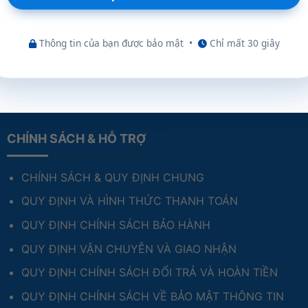
Thông tin của bạn được bảo mật
•
Chỉ mất 30 giây
CHÍNH SÁCH & HỖ TRỢ
CHÍNH SÁCH & QUY ĐỊNH CHUNG
QUY ĐỊNH VÀ HÌNH THỨC THANH TOÁN
QUY ĐỊNH CHÍNH SÁCH BẢO HÀNH
QUY ĐỊNH VẬN CHUYỄN VÀ GIAO NHẬN
QUY ĐỊNH CHÍNH SÁCH ĐỔI TRẢ VÀ HOÀN TIỀN
QUY ĐỊNH CHÍNH SÁCH VỀ BẢO MẬT THÔNG TIN