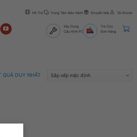
Hỗ Trợ
Trung Tâm Bảo Hành
Khuyến Mãi
Tài Khoản
Xây Dựng
Tra Cứu
Cấu Hình PC
Đơn Hàng
ẾT QUẢ DUY NHẤT
×