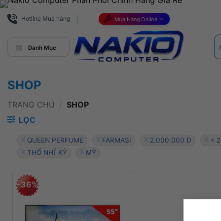
Bỏ
qua
Hotline Mua hàng
Mua Hàng Online
nội
Tì
dung
ki
Danh Mục
SHOP
TRANG CHỦ
/
SHOP
LỌC
QUEEN PERFUME
FARMASI
2.000.000 Đ
< 
THỔ NHĨ KỲ
MỸ
-36%