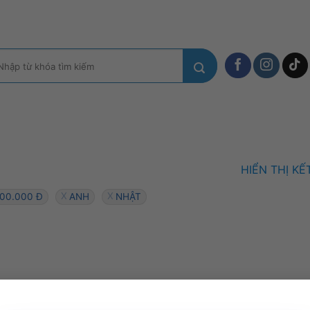
m
ếm:
HIỂN THỊ K
200.000 Đ
ANH
NHẬT