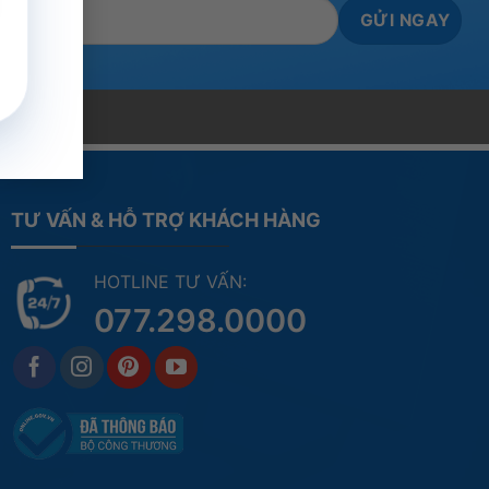
TƯ VẤN & HỖ TRỢ KHÁCH HÀNG
HOTLINE TƯ VẤN:
077.298.0000