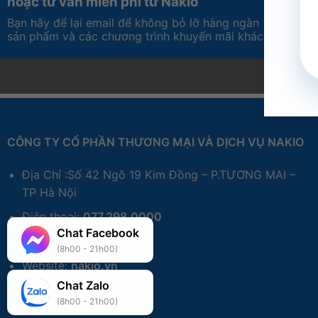
hoặc tư vấn miến phí từ Nakio
Bạn hãy để lại email để không bỏ lỡ hàng ngàn
sản phẩm và các chương trình khuyến mãi khác
CÔNG TY CỔ PHẦN THƯƠNG MẠI VÀ DỊCH VỤ NAKIO
Địa Chỉ :Số 42 Ngõ 19 Kim Đồng – P.TƯƠNG MAI –
TP Hà Nội
Điện thoại:
077.298.0000
Chat Facebook
Zalo:
077.298.0000
(8h00 - 21h00)
Website:
nakio.vn
Chat Zalo
(8h00 - 21h00)