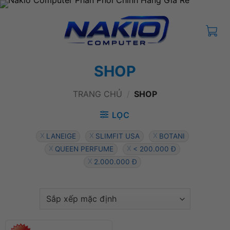
Bỏ
qua
nội
dung
SHOP
TRANG CHỦ
/
SHOP
LỌC
LANEIGE
SLIMFIT USA
BOTANI
QUEEN PERFUME
< 200.000 Đ
2.000.000 Đ