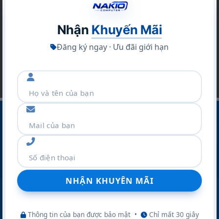
Bạn hãy để lại email để không bỏ lỡ hàng ngàn
sản phẩm và các chương trình khuyến mãi khác
Nhận
Khuyến Mãi
Đăng ký ngay · Ưu đãi giới hạn
CÔNG TY CỔ PHẦN THƯƠNG MẠI VÀ DỊCH VỤ NAKIO
Địa Chỉ :Số 42 Ngõ 19 Kim Đồng – P.TƯƠNG MAI – TP
Hà Nội
Điện thoại:
077.298.0000
Zalo:
077.298.0000
Thông tin của bạn được bảo mật
•
Chỉ mất 30 giây
Website:
nakio.vn