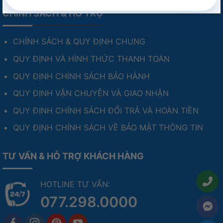
CHÍNH SÁCH & HỖ TRỢ
CHÍNH SÁCH & QUY ĐỊNH CHUNG
QUY ĐỊNH VÀ HÌNH THỨC THANH TOÁN
QUY ĐỊNH CHÍNH SÁCH BẢO HÀNH
QUY ĐỊNH VẬN CHUYỄN VÀ GIAO NHẬN
QUY ĐỊNH CHÍNH SÁCH ĐỔI TRẢ VÀ HOÀN TIỀN
QUY ĐỊNH CHÍNH SÁCH VỀ BẢO MẬT THÔNG TIN
TƯ VẤN & HỖ TRỢ KHÁCH HÀNG
HOTLINE TƯ VẤN:
077.298.0000