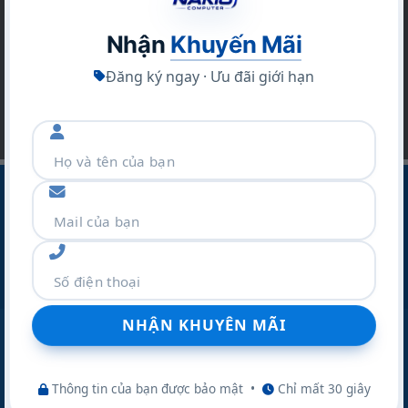
Bạn hãy để lại email để không bỏ lỡ hàng ngàn
sản phẩm và các chương trình khuyến mãi khác
Nhận
Khuyến Mãi
Đăng ký ngay · Ưu đãi giới hạn
CÔNG TY CỔ PHẦN THƯƠNG MẠI VÀ DỊCH VỤ NAKIO
Địa Chỉ :Số 42 Ngõ 19 Kim Đồng – P.TƯƠNG MAI – TP
Hà Nội
Điện thoại:
077.298.0000
Zalo:
077.298.0000
Website:
nakio.vn
Thông tin của bạn được bảo mật
•
Chỉ mất 30 giây