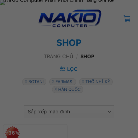
Bỏ
qua
nội
dung
SHOP
TRANG CHỦ
/
SHOP
LỌC
BOTANI
FARMASI
THỔ NHĨ KỲ
HÀN QUỐC
-36%