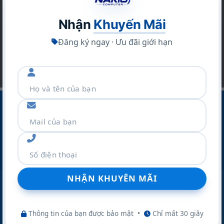
Bạn hãy để lại email để không bỏ lỡ hàng ngàn
sản phẩm và các chương trình khuyến mãi khác
Nhận
Khuyến Mãi
Đăng ký ngay · Ưu đãi giới hạn
CÔNG TY CỔ PHẦN THƯƠNG MẠI VÀ DỊCH VỤ NAKIO
Địa Chỉ :Số 42 Ngõ 19 Kim Đồng – P.TƯƠNG MAI – TP
Hà Nội
Điện thoại:
077.298.0000
Zalo:
077.298.0000
Website:
nakio.vn
Thông tin của bạn được bảo mật
•
Chỉ mất 30 giây