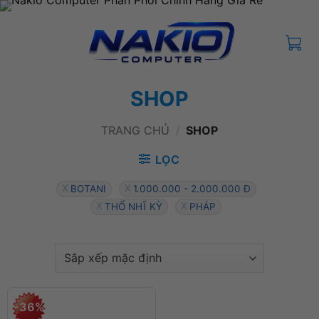
Bỏ
qua
nội
dung
SHOP
TRANG CHỦ
/
SHOP
LỌC
BOTANI
1.000.000 - 2.000.000 Đ
THỔ NHĨ KỲ
PHÁP
-36%