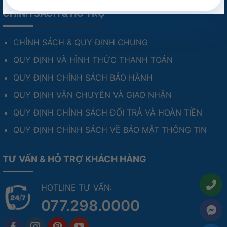
CHÍNH SÁCH & HỖ TRỢ
CHÍNH SÁCH & QUY ĐỊNH CHUNG
QUY ĐỊNH VÀ HÌNH THỨC THANH TOÁN
QUY ĐỊNH CHÍNH SÁCH BẢO HÀNH
QUY ĐỊNH VẬN CHUYỄN VÀ GIAO NHẬN
QUY ĐỊNH CHÍNH SÁCH ĐỔI TRẢ VÀ HOÀN TIỀN
QUY ĐỊNH CHÍNH SÁCH VỀ BẢO MẬT THÔNG TIN
TƯ VẤN & HỖ TRỢ KHÁCH HÀNG
HOTLINE TƯ VẤN:
077.298.0000