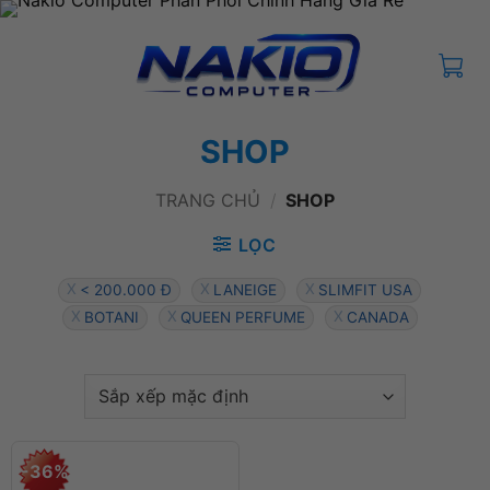
Bỏ
qua
nội
dung
SHOP
TRANG CHỦ
/
SHOP
LỌC
< 200.000 Đ
LANEIGE
SLIMFIT USA
BOTANI
QUEEN PERFUME
CANADA
-36%