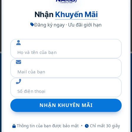
Bạn hãy để lại email để không bỏ lỡ hàng ngàn
sản phẩm và các chương trình khuyến mãi khác
Nhận
Khuyến Mãi
Đăng ký ngay · Ưu đãi giới hạn
CÔNG TY CỔ PHẦN THƯƠNG MẠI VÀ DỊCH VỤ NAKIO
Địa Chỉ :Số 42 Ngõ 19 Kim Đồng – P.TƯƠNG MAI – TP
Hà Nội
Điện thoại:
077.298.0000
Zalo:
077.298.0000
Website:
nakio.vn
Thông tin của bạn được bảo mật
•
Chỉ mất 30 giây