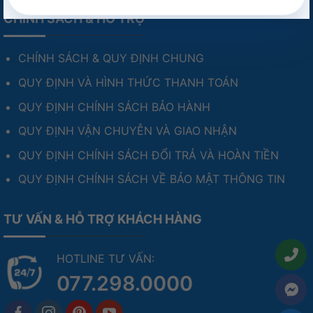
CHÍNH SÁCH & HỖ TRỢ
CHÍNH SÁCH & QUY ĐỊNH CHUNG
QUY ĐỊNH VÀ HÌNH THỨC THANH TOÁN
QUY ĐỊNH CHÍNH SÁCH BẢO HÀNH
QUY ĐỊNH VẬN CHUYỄN VÀ GIAO NHẬN
QUY ĐỊNH CHÍNH SÁCH ĐỔI TRẢ VÀ HOÀN TIỀN
QUY ĐỊNH CHÍNH SÁCH VỀ BẢO MẬT THÔNG TIN
TƯ VẤN & HỖ TRỢ KHÁCH HÀNG
HOTLINE TƯ VẤN:
077.298.0000