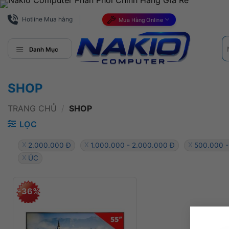
Bỏ
qua
Hotline Mua hàng
Mua Hàng Online
nội
Tì
dung
ki
Danh Mục
SHOP
TRANG CHỦ
/
SHOP
LỌC
2.000.000 Đ
1.000.000 - 2.000.000 Đ
500.000 -
ÚC
-36%