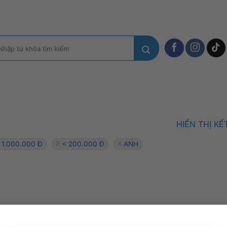
m
ếm:
HIỂN THỊ K
 1.000.000 Đ
< 200.000 Đ
ANH