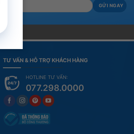
TƯ VẤN & HỖ TRỢ KHÁCH HÀNG
HOTLINE TƯ VẤN:
077.298.0000