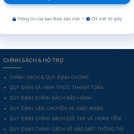
Thông tin của bạn được bảo mật
•
Chỉ mất 30 giây
CHÍNH SÁCH & HỖ TRỢ
CHÍNH SÁCH & QUY ĐỊNH CHUNG
QUY ĐỊNH VÀ HÌNH THỨC THANH TOÁN
QUY ĐỊNH CHÍNH SÁCH BẢO HÀNH
QUY ĐỊNH VẬN CHUYỄN VÀ GIAO NHẬN
QUY ĐỊNH CHÍNH SÁCH ĐỔI TRẢ VÀ HOÀN TIỀN
QUY ĐỊNH CHÍNH SÁCH VỀ BẢO MẬT THÔNG TIN