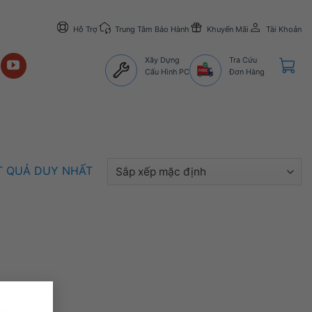
Hỗ Trợ
Trung Tâm Bảo Hành
Khuyến Mãi
Tài Khoản
Xây Dựng
Tra Cứu
Cấu Hình PC
Đơn Hàng
ẾT QUẢ DUY NHẤT
×