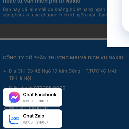
hoặc tư vấn miến phí từ Nakio
Bạn hãy để lại email để không bỏ lỡ hàng ngàn
sản phẩm và các chương trình khuyến mãi khác
CÔNG TY CỔ PHẦN THƯƠNG MẠI VÀ DỊCH VỤ NAKIO
Địa Chỉ :Số 42 Ngõ 19 Kim Đồng – P.TƯƠNG MAI –
TP Hà Nội
Điện thoại:
077.298.0000
Chat Facebook
Zalo:
077.298.0000
(8h00 - 21h00)
Website:
nakio.vn
Chat Zalo
(8h00 - 21h00)