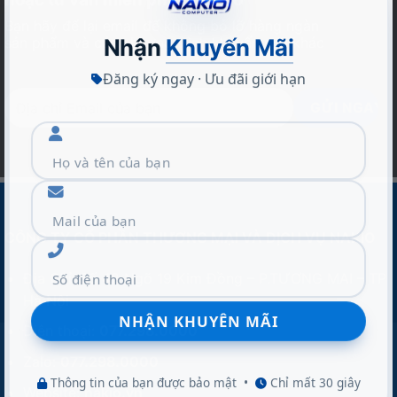
Bạn hãy để lại email để không bỏ lỡ hàng ngàn
sản phẩm và các chương trình khuyến mãi khác
Nhận
Khuyến Mãi
Đăng ký ngay · Ưu đãi giới hạn
CÔNG TY CỔ PHẦN THƯƠNG MẠI VÀ DỊCH VỤ NAKIO
Địa Chỉ :Số 42 Ngõ 19 Kim Đồng – P.TƯƠNG MAI – TP
Hà Nội
Điện thoại:
077.298.0000
Zalo:
077.298.0000
Thông tin của bạn được bảo mật
•
Chỉ mất 30 giây
Website:
nakio.vn