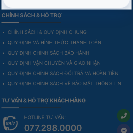
CHÍNH SÁCH & HỖ TRỢ
CHÍNH SÁCH & QUY ĐỊNH CHUNG
QUY ĐỊNH VÀ HÌNH THỨC THANH TOÁN
QUY ĐỊNH CHÍNH SÁCH BẢO HÀNH
QUY ĐỊNH VẬN CHUYỄN VÀ GIAO NHẬN
QUY ĐỊNH CHÍNH SÁCH ĐỔI TRẢ VÀ HOÀN TIỀN
QUY ĐỊNH CHÍNH SÁCH VỀ BẢO MẬT THÔNG TIN
TƯ VẤN & HỖ TRỢ KHÁCH HÀNG
HOTLINE TƯ VẤN:
077.298.0000