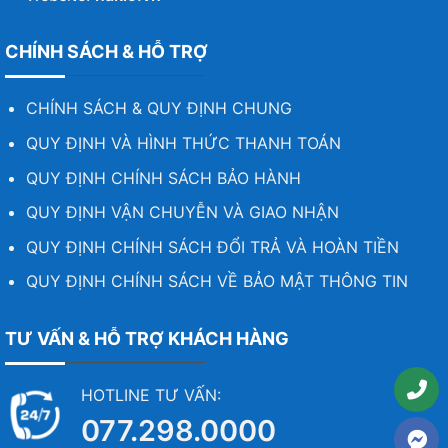
CHÍNH SÁCH & HỖ TRỢ
CHÍNH SÁCH & QUY ĐỊNH CHUNG
QUY ĐỊNH VÀ HÌNH THỨC THANH TOÁN
QUY ĐỊNH CHÍNH SÁCH BẢO HÀNH
QUY ĐỊNH VẬN CHUYỄN VÀ GIAO NHẬN
QUY ĐỊNH CHÍNH SÁCH ĐỔI TRẢ VÀ HOÀN TIỀN
QUY ĐỊNH CHÍNH SÁCH VỀ BẢO MẬT THÔNG TIN
TƯ VẤN & HỖ TRỢ KHÁCH HÀNG
HOTLINE TƯ VẤN:
077.298.0000