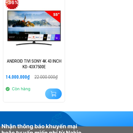
-36%
ANDROID TIVI SONY 4K 43 INCH
KD-43X7500E
Giá
Giá
14.000.000
₫
22.000.000
₫
gốc
hiện
là:
tại
22.000.000₫.
là:
Còn hàng
14.000.000₫.
Nhận thông báo khuyến mại
hoặc tư vấn miến phí từ Nakio