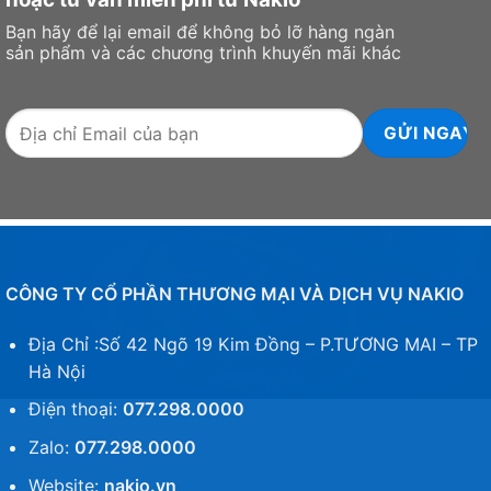
Bạn hãy để lại email để không bỏ lỡ hàng ngàn
Nhận
Khuyến Mãi
sản phẩm và các chương trình khuyến mãi khác
Đăng ký ngay · Ưu đãi giới hạn
CÔNG TY CỔ PHẦN THƯƠNG MẠI VÀ DỊCH VỤ NAKIO
Địa Chỉ :Số 42 Ngõ 19 Kim Đồng – P.TƯƠNG MAI – TP
Hà Nội
Điện thoại:
077.298.0000
Zalo:
077.298.0000
Thông tin của bạn được bảo mật
•
Chỉ mất 30 giây
Website:
nakio.vn