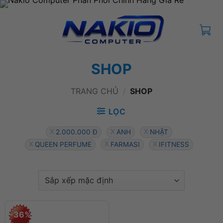
Bỏ
qua
nội
dung
SHOP
TRANG CHỦ
/
SHOP
LỌC
2.000.000 Đ
ANH
NHẬT
QUEEN PERFUME
FARMASI
IFITNESS
-36%