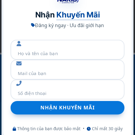
Bạn hãy để lại email để không bỏ lỡ hàng ngàn
sản phẩm và các chương trình khuyến mãi khác
Nhận
Khuyến Mãi
Đăng ký ngay · Ưu đãi giới hạn
CÔNG TY CỔ PHẦN THƯƠNG MẠI VÀ DỊCH VỤ NAKIO
Địa Chỉ :Số 42 Ngõ 19 Kim Đồng – P.TƯƠNG MAI – TP
Hà Nội
Điện thoại:
077.298.0000
Zalo:
077.298.0000
Website:
nakio.vn
Thông tin của bạn được bảo mật
•
Chỉ mất 30 giây