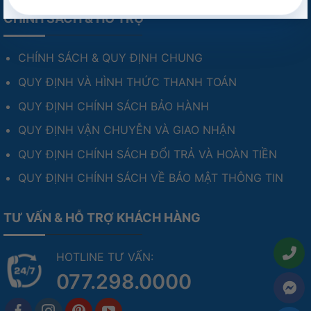
CHÍNH SÁCH & HỖ TRỢ
CHÍNH SÁCH & QUY ĐỊNH CHUNG
QUY ĐỊNH VÀ HÌNH THỨC THANH TOÁN
QUY ĐỊNH CHÍNH SÁCH BẢO HÀNH
QUY ĐỊNH VẬN CHUYỄN VÀ GIAO NHẬN
QUY ĐỊNH CHÍNH SÁCH ĐỔI TRẢ VÀ HOÀN TIỀN
QUY ĐỊNH CHÍNH SÁCH VỀ BẢO MẬT THÔNG TIN
TƯ VẤN & HỖ TRỢ KHÁCH HÀNG
HOTLINE TƯ VẤN:
077.298.0000