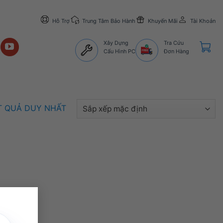
Hỗ Trợ
Trung Tâm Bảo Hành
Khuyến Mãi
Tài Khoản
Xây Dựng
Tra Cứu
Cấu Hình PC
Đơn Hàng
ẾT QUẢ DUY NHẤT
×