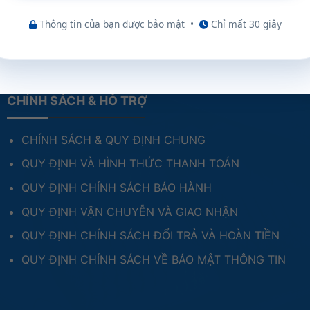
Thông tin của bạn được bảo mật
•
Chỉ mất 30 giây
CHÍNH SÁCH & HỖ TRỢ
CHÍNH SÁCH & QUY ĐỊNH CHUNG
QUY ĐỊNH VÀ HÌNH THỨC THANH TOÁN
QUY ĐỊNH CHÍNH SÁCH BẢO HÀNH
QUY ĐỊNH VẬN CHUYỄN VÀ GIAO NHẬN
QUY ĐỊNH CHÍNH SÁCH ĐỔI TRẢ VÀ HOÀN TIỀN
QUY ĐỊNH CHÍNH SÁCH VỀ BẢO MẬT THÔNG TIN