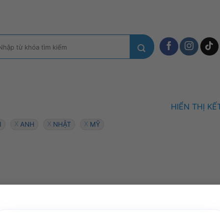
m
ếm:
HIỂN THỊ K
I
ANH
NHẬT
MỸ