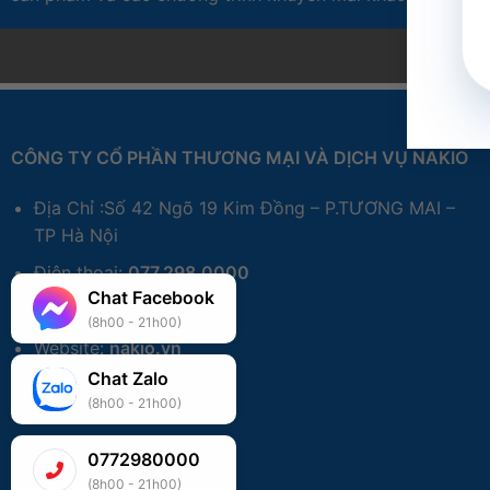
CÔNG TY CỔ PHẦN THƯƠNG MẠI VÀ DỊCH VỤ NAKIO
Địa Chỉ :Số 42 Ngõ 19 Kim Đồng – P.TƯƠNG MAI –
TP Hà Nội
Điện thoại:
077.298.0000
Chat Facebook
Zalo:
077.298.0000
(8h00 - 21h00)
Website:
nakio.vn
Chat Zalo
(8h00 - 21h00)
0772980000
(8h00 - 21h00)