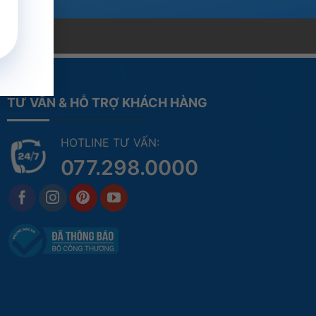
TƯ VẤN & HỖ TRỢ KHÁCH HÀNG
HOTLINE TƯ VẤN:
077.298.0000