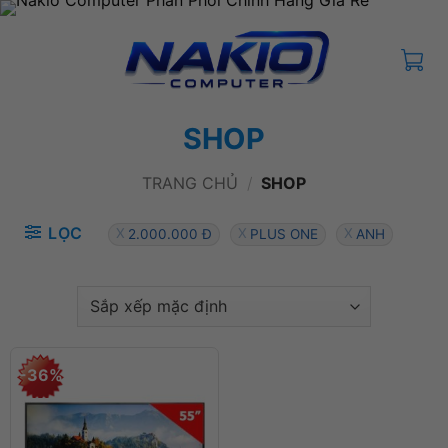
Bỏ
qua
nội
dung
SHOP
TRANG CHỦ
/
SHOP
LỌC
2.000.000 Đ
PLUS ONE
ANH
-36%