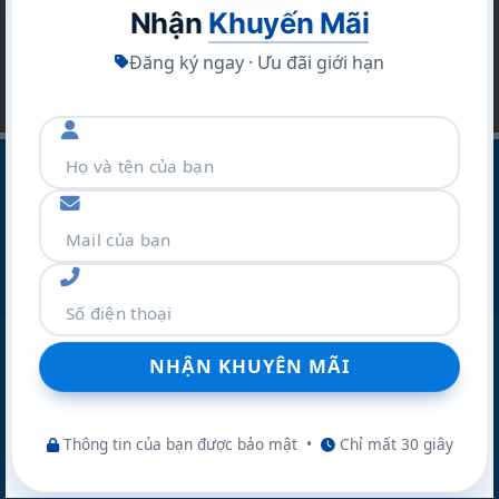
Nhận
Khuyến Mãi
Đăng ký ngay · Ưu đãi giới hạn
CÔNG TY CỔ PHẦN THƯƠNG MẠI VÀ DỊCH VỤ NAKIO
Địa Chỉ :Số 42 Ngõ 19 Kim Đồng – P.TƯƠNG MAI – TP
Hà Nội
Điện thoại:
077.298.0000
Zalo:
077.298.0000
Website:
nakio.vn
Thông tin của bạn được bảo mật
•
Chỉ mất 30 giây
CHÍNH SÁCH & HỖ TRỢ